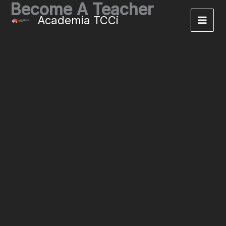
Become A Teacher
Ir
para
Academia TCCi
o
conteúdo